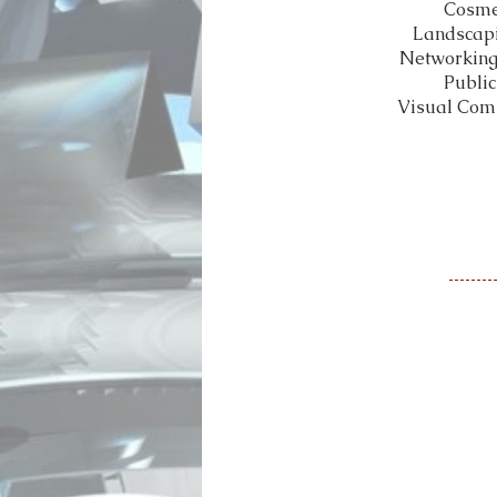
Cosme
Landscap
Networking
Public
Visual Com
Ase
Elegir un programa o una carrera en
Technical High School trabajan en es
escuelas postsecundarias para ayuda
empleo futuro. Si el interés de un e
decisión la toman conjuntamente el a