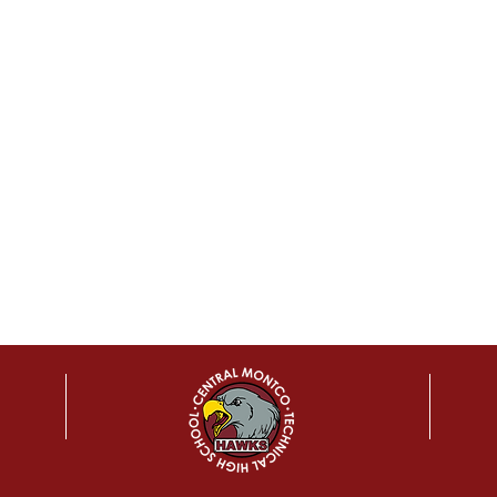
REMONTARSE:
s listos académicamente y ocupa
a los estudiantes a:
laboral con habilidades preparadas para la universidad y la carre
l
sitaria
rsos en la universidad
 a la información sobre el programa de articulación SOAR: