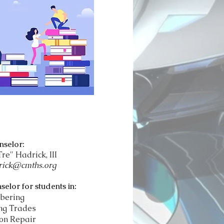
nselor:
Tre" Hadrick, III
rick@cmths.org
selor for students in:
bering
ng Trades
ion Repair