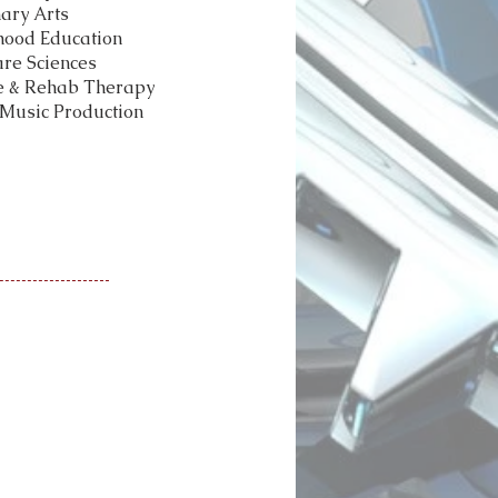
ary Arts
hood Education
re Sciences
e & Rehab Therapy
 Music Production
ntil
orientación de Central Montco
studiantes, padres, maestros y
en a sus intereses, habilidades y
e cambie de especialización. Esta