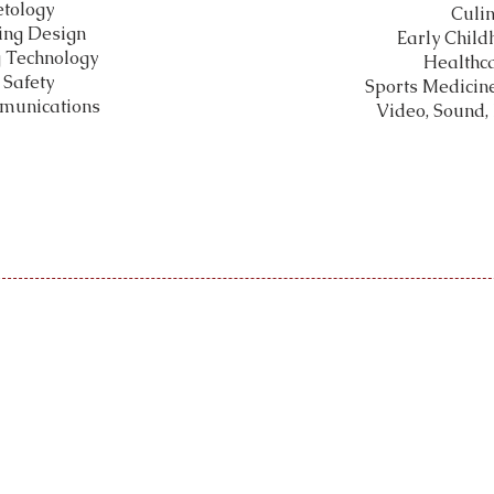
tology
Culin
ing Design
Early Child
 Technology
Healthca
 Safety
Sports Medicin
munications
Video, Sound,
soramiento profesional y estudia
 la escuela secundaria es, como mínimo, difícil. Los consejeros de 
trecha colaboración con los consejeros de la escuela en el hogar, e
r a los estudiantes a seleccionar los programas que mejor se adapt
studiante cambia después de inscribirse, es posible que el estudiant
lumno, el maestro, los consejeros y los padres.