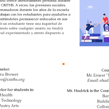
hool ofrece asesoramiento personal durante
n CMTHS. A veces, las presiones sociales,
abrumadoras durante los años de la escuela
abajan con los estudiantes para ayudarlos a
rmitiéndoles permanecer enfocados en sus
Si un estudiante tiene una inquietud de
iento sobre cualquier asunto, no tendrá
nal experimentado y atento dispuesto a
selor:
Cou
dra Brower
Mr. Ernest "
wer@cmths.org
Email: ehad
lor for students in:
Mr. Hadrick is the Coun
 Health
Bar
 Technology
Buildi
Pastry Arts
Collis