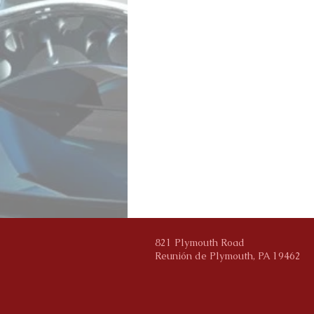
Estudiante
Los programas SOAR pueden ayudar 
Prepárese para ingresar al mercado 
Elija la mejor trayectoria profesiona
Ahorre dinero en la matrícula univer
Ahorre tiempo al no duplicar los cu
Haga clic en el enlace para acceder
Programa SOAR de Pensilvania
821 Plymouth Road
Reunión de Plymouth, PA 19462