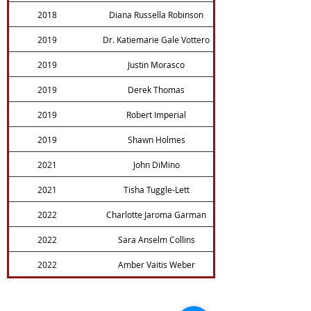
2018
Diana Russella Robinson
2019
Dr. Katiemarie Gale Vottero
2019
Justin Morasco
2019
Derek Thomas
2019
Robert Imperial
2019
Shawn Holmes
2021
John DiMino
2021
Tisha Tuggle-Lett
2022
Charlotte Jaroma Garman
2022
Sara Anselm Collins
2022
Amber Vaitis Weber