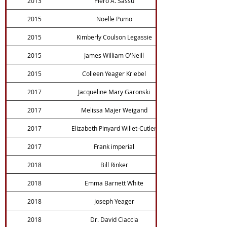
2013
Piero A. Sassu
2015
Noelle Pumo
2015
Kimberly Coulson Legassie
2015
James William O'Neill
2015
Colleen Yeager Kriebel
2017
Jacqueline Mary Garonski
2017
Melissa Majer Weigand
2017
Elizabeth Pinyard Willet-Cutler
2017
Frank imperial
2018
Bill Rinker
2018
Emma Barnett White
2018
Joseph Yeager
2018
Dr. David Ciaccia