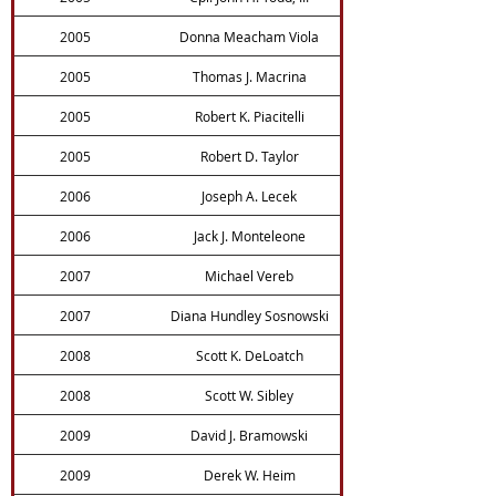
2005
Donna Meacham Viola
2005
Thomas J. Macrina
2005
Robert K. Piacitelli
2005
Robert D. Taylor
2006
Joseph A. Lecek
2006
Jack J. Monteleone
2007
Michael Vereb
2007
Diana Hundley Sosnowski
2008
Scott K. DeLoatch
2008
Scott W. Sibley
2009
David J. Bramowski
2009
Derek W. Heim