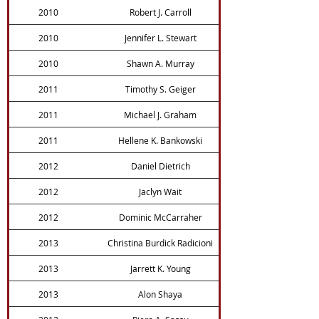
2010
Robert J. Carroll
2010
Jennifer L. Stewart
2010
Shawn A. Murray
2011
Timothy S. Geiger
2011
Michael J. Graham
2011
Hellene K. Bankowski
2012
Daniel Dietrich
2012
Jaclyn Wait
2012
Dominic McCarraher
2013
Christina Burdick Radicioni
2013
Jarrett K. Young
2013
Alon Shaya