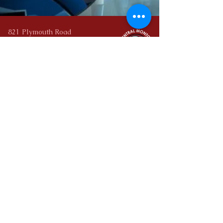
821 Plymouth Road
Reunión de Plymouth, PA 19462
Central Montco Technical High School no discrimina en sus
programas educativos, actividades o prácticas laborales por
motivos de sexo, color, nacionalidad, raza, orientación
sexual, discapacidad, edad, religión, ascendencia, opiniones
políticas o afiliaciones, o actividad legal de ningún
empleado. organización. La Escuela Secundaria Técnica
Central Montco ofrece igualdad de acceso a los Boy Scouts
y otros grupos juveniles designados. Para obtener
información sobre sus derechos civiles y procedimientos de
quejas, comuníquese con Larry Byron, Coordinador de
Igualdad de Derechos,
(610) 277-2301
.
La Escuela Secundaria Técnica Montco Central no
discrimina en sus programas de educación, actividades o