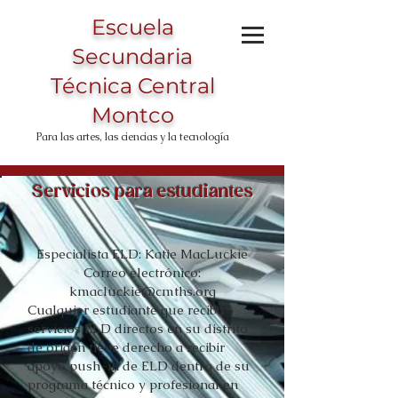
Escuela
Secundaria
Técnica Central
Montco
Para las artes, las ciencias y la tecnología
Servicios para estudiantes
Especialista ELD: Katie MacLuckie
Correo electrónico:
kmacluckie@cmths.org
Cualquier estudiante que reciba
servicios ELD directos en su distrito
de origen tiene derecho a recibir
apoyo push-in de ELD dentro de su
programa técnico y profesional en