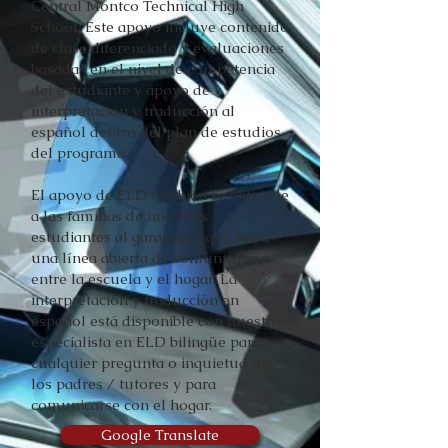
Central Montco Technical High
School. Este apoyo incluye contenido
de clase diferenciado y evaluaciones
basadas en el nivel de competencia
del estudiante y apoyo de
interpretación y traducción al
español dentro del plan de estudios
del programa.
El apoyo de ELD también se extiende
a las familias de nuestros
estudiantes al garantizar que haya
una línea abierta de comunicación
entre la escuela y el hogar. La
interpretación y traducción en
español está disponible con nuestro
especialista en ELD bilingüe para
cualquier pregunta o inquietud de
los padres / tutores y para
comunicarse con el hogar.
Google Translate