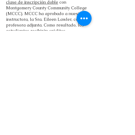
clase de inscripción doble
con
Montgomery County Community College
(MCCC). MCCC ha aprobado a nuestra
instructora, la Sra. Eileen Lawler, como
profesora adjunta. Como resultado, los
estudiantes recibirán créditos
universitarios transcriptos que se pueden
usar para continuar su educación
postsecundaria en MCCC o en cualquier
número de instituciones. Los estudiantes
deben obtener una calificación de "B" o
superior para recibir el crédito (s). Los
estudiantes de ECE pueden obtener
créditos en MCCC para la
introducción a
la educación de EDU 100 (3 créditos)
y la
enseñanza de niños pequeños de EDU 210
(3 créditos).
SOAR / Articulación
Los acuerdos de articulación son
acuerdos cooperativos para otorgar
admisión y crédito universitario a los
estudiantes que continúan su educación.