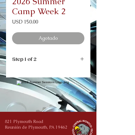
2026 Summer
Camp Week 2
Precio
USD 150.00
Agotado
Step 1 of 2
After submitting your payment you
will be directed to our 'Camp
Registration' page. Please click the
orange button and complete the
linked form in order to complete
your registration.
821 Plymouth Road
Reunión de Plymouth, PA 19462