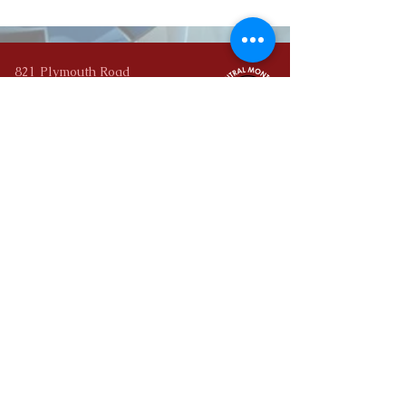
821 Plymouth Road
Reunión de Plymouth, PA 19462
Central Montco Technical High School no discrimina en sus
programas educativos, actividades o prácticas laborales por
motivos de sexo, color, nacionalidad, raza, orientación
sexual, discapacidad, edad, religión, ascendencia, opiniones
políticas o afiliaciones, o actividad legal de ningún
empleado. organización. La Escuela Secundaria Técnica
Central Montco ofrece igualdad de acceso a los Boy Scouts
y otros grupos juveniles designados. Para obtener
información sobre sus derechos civiles y procedimientos de
quejas, comuníquese con Larry Byron, Coordinador de
Igualdad de Derechos,
(610) 277-2301
.
La Escuela Secundaria Técnica Montco Central no