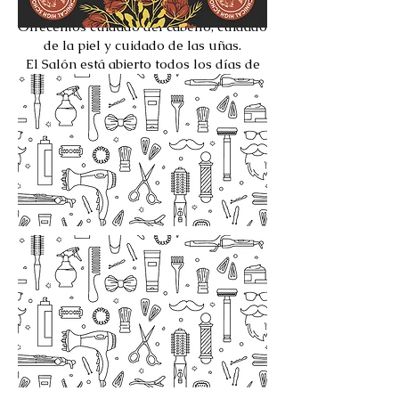
completo que está abierto al público.
Ofrecemos cuidado del cabello, cuidado
de la piel y cuidado de las uñas.
El Salón está abierto todos los días de
lunes a viernes (excepto festivos)
Las citas están disponibles a las 8 am y
12 pm.
Contacto: Sra. Mary Boccella,
484-845-
3593
(línea directa)